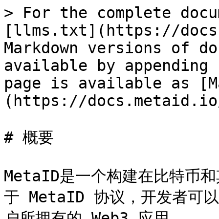
> For the complete docu
[llms.txt](https://docs
Markdown versions of do
available by appending 
page is available as [M
(https://docs.metaid.io
# 概要

MetaID是一个构建在比特币和
于 MetaID 协议，开发者
户所拥有的 Web3 应用。
