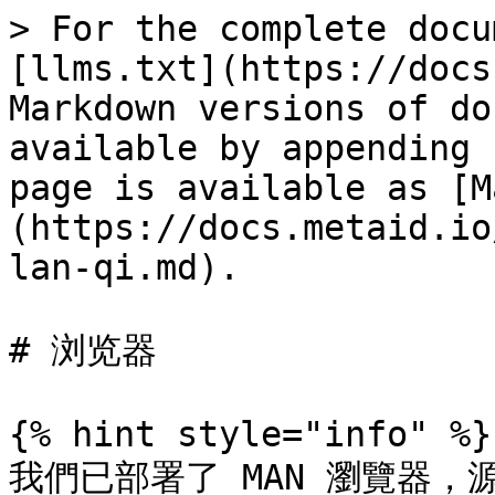
> For the complete docu
[llms.txt](https://docs
Markdown versions of do
available by appending 
page is available as [M
(https://docs.metaid.io
lan-qi.md).

# 浏览器

{% hint style="info" %}

我們已部署了 MAN 瀏覽器，源