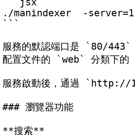
```jsx

./manindexer  -server=1 
```

服務的默認端口是 `80/44
配置文件的 `web` 分類下的 `
服務啟動後，通過 `http://12
### 瀏覽器功能

**搜索**
