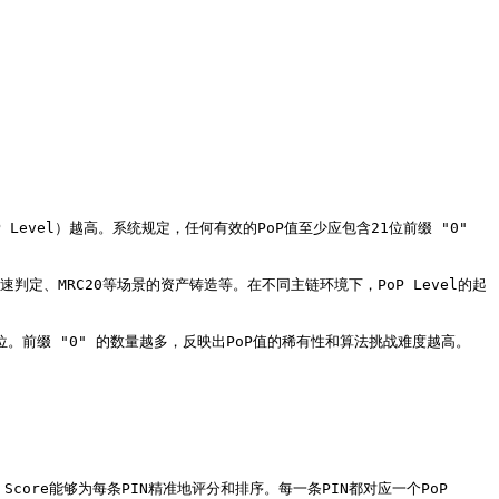
Level）越高。系统规定，任何有效的PoP值至少应包含21位前缀 "0" 
快速判定、MRC20等场景的资产铸造等。在不同主链环境下，PoP Level的起
加1位。前缀 "0" 的数量越多，反映出PoP值的稀有性和算法挑战难度越高。

 Score能够为每条PIN精准地评分和排序。每一条PIN都对应一个PoP 