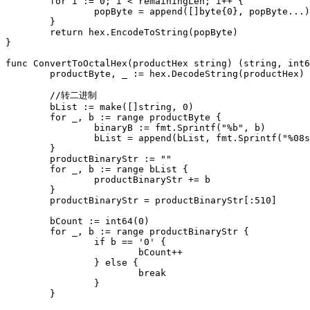
	for i := 0; i < remainingLen; i++ {

		popByte = append([]byte{0}, popByte...)

	}

	return hex.EncodeToString(popByte)

}

func ConvertToOctalHex(productHex string) (string, int6
	productByte, _ := hex.DecodeString(productHex)

	//转二进制

	bList := make([]string, 0)

	for _, b := range productByte {

		binaryB := fmt.Sprintf("%b", b)

		bList = append(bList, fmt.Sprintf("%08s", binaryB))

	}

	productBinaryStr := ""

	for _, b := range bList {

		productBinaryStr += b

	}

	productBinaryStr = productBinaryStr[:510]

	bCount := int64(0)

	for _, b := range productBinaryStr {

		if b == '0' {

			bCount++

		} else {

			break

		}

	}
