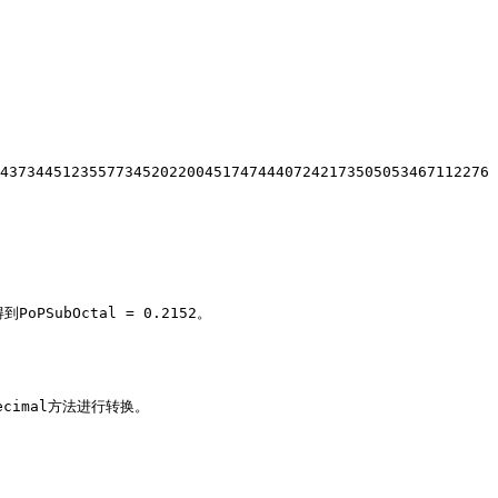
4373445123557734520220045174744407242173505053467112276
ubOctal = 0.2152。

ecimal方法进行转换。
