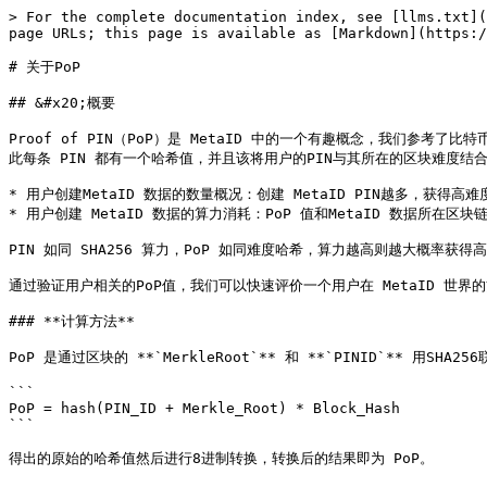
> For the complete documentation index, see [llms.txt](
page URLs; this page is available as [Markdown](https:/
# 关于PoP

## &#x20;概要

Proof of PIN（PoP）是 MetaID 中的一个有趣概念，我们参考了
此每条 PIN 都有一个哈希值，并且该将用户的PIN与其所在的区块难度结合
* 用户创建MetaID 数据的数量概况：创建 MetaID PIN越多，获得高难
* 用户创建 MetaID 数据的算力消耗：PoP 值和MetaID 数据所在区
PIN 如同 SHA256 算力，PoP 如同难度哈希，算力越高则越大概率获得
通过验证用户相关的PoP值，我们可以快速评价一个用户在 MetaID 世界的
### **计算方法**

PoP 是通过区块的 **`MerkleRoot`** 和 **`PINID`** 用S
```

PoP = hash(PIN_ID + Merkle_Root) * Block_Hash

```

得出的原始的哈希值然后进行8进制转换，转换后的结果即为 PoP。
