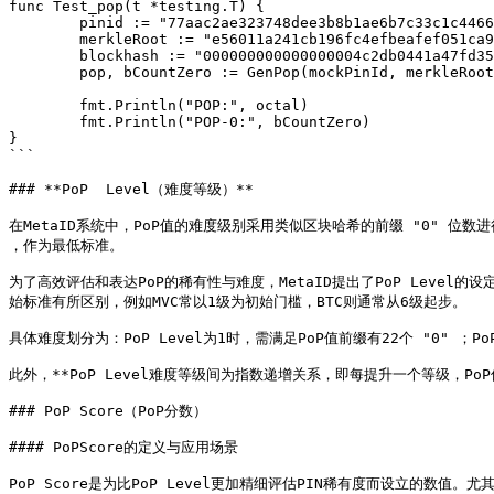
func Test_pop(t *testing.T) {

	pinid := "77aac2ae323748dee3b8b1ae6b7c33c1c4466f568c572ea488f584f041f0de4ei0"    // 64 char hash

	merkleRoot := "e56011a241cb196fc4efbeafef051ca901761ffb569a43146582f9133bfd41d2" // 64 char hash

	blockhash := "000000000000000004c2db0441a47fd3574992d508b8d9d866a789d371aa5060"  // real block hash

	pop, bCountZero := GenPop(mockPinId, merkleRoot, blockHash)

	fmt.Println("POP:", octal)

	fmt.Println("POP-0:", bCountZero)

}

```

### **PoP  Level（难度等级）**

在MetaID系统中，PoP值的难度级别采用类似区块哈希的前缀 "0" 位数进
，作为最低标准。

为了高效评估和表达PoP的稀有性与难度，MetaID提出了PoP Level的
始标准有所区别，例如MVC常以1级为初始门槛，BTC则通常从6级起步。

具体难度划分为：PoP Level为1时，需满足PoP值前缀有22个 "0" ；
此外，**PoP Level难度等级间为指数递增关系，即每提升一个等级，Po
### PoP Score（PoP分数）

#### PoPScore的定义与应用场景

PoP Score是为比PoP Level更加精细评估PIN稀有度而设立的数值。尤