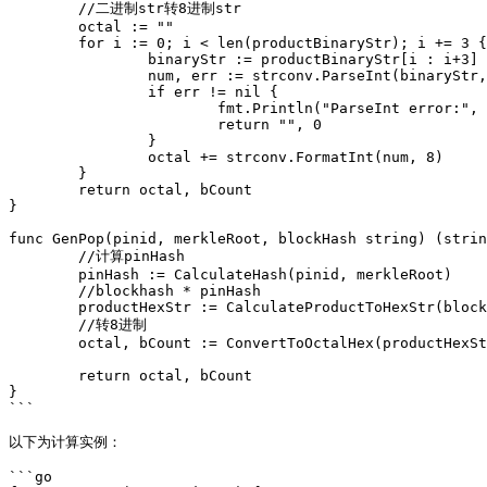
	//二进制str转8进制str

	octal := ""

	for i := 0; i < len(productBinaryStr); i += 3 {

		binaryStr := productBinaryStr[i : i+3]

		num, err := strconv.ParseInt(binaryStr, 2, 64)

		if err != nil {

			fmt.Println("ParseInt error:", err)

			return "", 0

		}

		octal += strconv.FormatInt(num, 8)

	}

	return octal, bCount

}

func GenPop(pinid, merkleRoot, blockHash string) (strin
	//计算pinHash

	pinHash := CalculateHash(pinid, merkleRoot)

	//blockhash * pinHash

	productHexStr := CalculateProductToHexStr(blockHash, pinHash)

	//转8进制

	octal, bCount := ConvertToOctalHex(productHexStr)

	return octal, bCount

}

```

以下为计算实例：

```go
