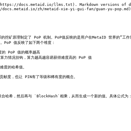
https://docs.metaid.io/llms.txt). Markdown versions of d
/docs.metaid.io/zh/metaid-xie-yi-gui-fan/guan-yu-pop.md)
比特币的挖矿原理制定了 PoP 机制。PoP值反映的是用户在MetaID 世界的“工
。PoP 值反映了如下两个维度：

度的 PoP 值的概率越高

块链算力情况挂钩，算力越高越容易获得难度高的 PoP 值

高难度的哈希值。

贡献度，也让 PIN有了等级和稀有度的概念。

HA256联合哈希，然后再与 `BlockHash`相乘，从而生成一个新的值。具体公式为：