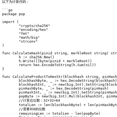
以下为计算代码：

```go

package pop

import (

	"crypto/sha256"

	"encoding/hex"

	"fmt"

	"math/big"

	"strconv"

)

func CalculateHash(pinid string, merkleRoot string) str
	h := sha256.New()

	h.Write([]byte(pinid + merkleRoot))

	return hex.EncodeToString(h.Sum(nil))

}

func CalculateProductToHexStr(blockhash string, pinHash
	blockhashByte, _ := hex.DecodeString(blockhash)

	blockhashInt, _ := new(big.Int).SetString(blockhash, 16)

	pinHashByte, _ := hex.DecodeString(pinHash)

	pinHashInt, _ := new(big.Int).SetString(pinHash, 16)

	popByte := new(big.Int).Mul(blockhashInt, pinHashInt).Bytes()

	//计算总位数：32+32=64

	totalLen := len(blockhashByte) + len(pinHashByte)

	//需要补0的位数

	remainingLen := totalLen - len(popByte)
