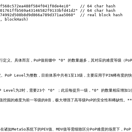
行定义。具体而言，PoP值前缀中 "0" 的数量越多，其对应的难度等级（PoP 
设定。PoP Level为整数，目前体系中共有1至13级，主要应用于PIN稀有度的
PoP Level为2时，需要23个 "0" ；此后每提升一级，"0" 的数量相应增
P值挖掘的难度为前一等级的8倍，极大增强了高等级PoP的安全性和稀缺性。**

其在诸如MetaSo系统下的PEV值、MDV值等需细致区分PoP难度的场景下，PoP