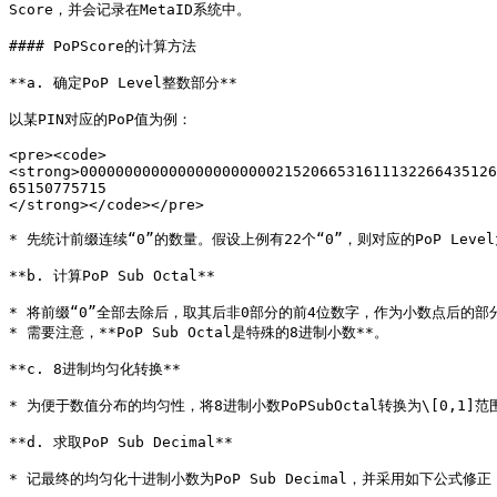
Score，并会记录在MetaID系统中。

#### PoPScore的计算方法

**a. 确定PoP Level整数部分**

以某PIN对应的PoP值为例：

<pre><code>
<strong>00000000000000000000002152066531611132266435126
65150775715

</strong></code></pre>

* 先统计前缀连续“0”的数量。假设上例有22个“0”，则对应的PoP Leve
**b. 计算PoP Sub Octal**

* 将前缀“0”全部去除后，取其后非0部分的前4位数字，作为小数点后的部分。例如，
* 需要注意，**PoP Sub Octal是特殊的8进制小数**。

**c. 8进制均匀化转换**

* 为便于数值分布的均匀性，将8进制小数PoPSubOctal转换为\[0,1]范围内
**d. 求取PoP Sub Decimal**

* 记最终的均匀化十进制小数为PoP Sub Decimal，并采用如下公式修正：